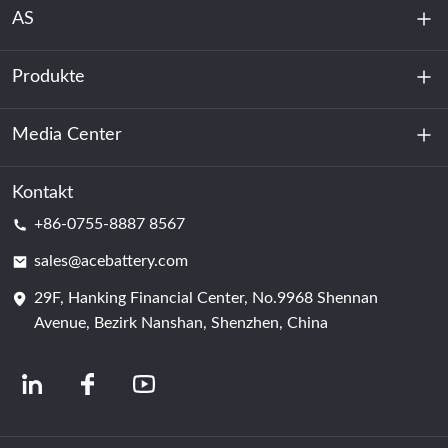
AS
Produkte
Über uns
Nachhaltigkeit
Media Center
Energiespeicherung
Rechenzentrum & Serverraum
Kontakt
Nachricht
+86-0755-8887 8567
Triebkraft
Bloggen
sales@acebattery.com
29F, Hanking Financial Center, No.9968 Shennan
Batterie
Avenue, Bezirk Nanshan, Shenzhen, China