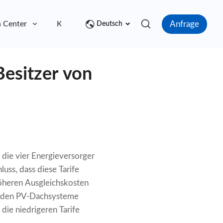
Anfrage
 Center
Kontakt
Deutsch
Besitzer von
die vier Energieversorger
ss, dass diese Tarife
höheren Ausgleichskosten
unden PV-Dachsysteme
die niedrigeren Tarife