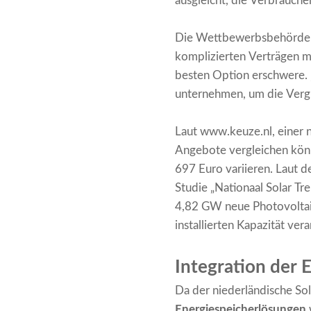
ausgleicht, die Verbrauche
Die Wettbewerbsbehörde wi
komplizierten Verträgen mi
besten Option erschwere. 
unternehmen, um die Vergle
Laut
www.keuze.nl
, einer
Angebote vergleichen könn
697 Euro variieren. Laut 
Studie „Nationaal Solar T
4,82 GW neue Photovoltaik
installierten Kapazität ver
Integration der
Da der niederländische Sol
Energiespeicherlösungen