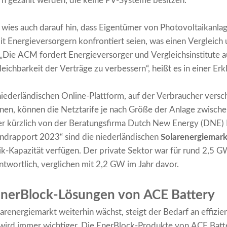
rn gezahlt werden, die keine PV-Systeme besitzen.
es auch darauf hin, dass Eigentümer von Photovoltaikanlag
t Energieversorgern konfrontiert seien, was einen Vergleich
„Die ACM fordert Energieversorger und Vergleichsinstitute 
ichbarkeit der Verträge zu verbessern“, heißt es in einer Er
 niederländischen Online-Plattform, auf der Verbraucher ver
en, können die Netztarife je nach Größe der Anlage zwisch
der kürzlich von der Beratungsfirma Dutch New Energy (DNE) 
rendrapport 2023“ sind die niederländischen
Solarenergiemark
-Kapazität verfügen. Der private Sektor war für rund 2,5 GW
antwortlich, verglichen mit 2,2 GW im Jahr davor.
 EnerBlock-Lösungen von ACE Battery
arenergiemarkt weiterhin wächst, steigt der Bedarf an effizie
wird immer wichtiger. Die EnerBlock-Produkte von ACE Batte