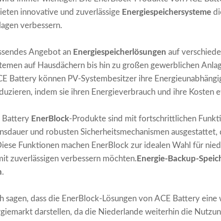
ieten innovative und zuverlässige
Energiespeichersysteme
di
lagen verbessern.
assendes Angebot an
Energiespeicherlösungen
auf verschiede
temen auf Hausdächern bis hin zu großen gewerblichen Anlag
CE Battery können PV-Systembesitzer ihre Energieunabhängi
uzieren, indem sie ihren Energieverbrauch und ihre Kosten ef
E Battery
EnerBlock
-Produkte sind mit fortschrittlichen Funk
ensdauer und robusten Sicherheitsmechanismen ausgestattet, 
 Diese Funktionen machen EnerBlock zur idealen Wahl für nied
it zuverlässigen verbessern möchten.
Energie-Backup-Speich
n
.
h sagen, dass die EnerBlock-Lösungen von ACE Battery eine 
iemarkt darstellen, da die Niederlande weiterhin die Nutzu