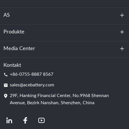
AS
Produkte
Über uns
Nachhaltigkeit
Media Center
Energiespeicherung
Rechenzentrum & Serverraum
Kontakt
Nachricht
+86-0755-8887 8567
Triebkraft
Bloggen
sales@acebattery.com
29F, Hanking Financial Center, No.9968 Shennan
Batterie
Avenue, Bezirk Nanshan, Shenzhen, China