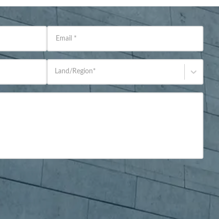
Email
*
Land/Region
*