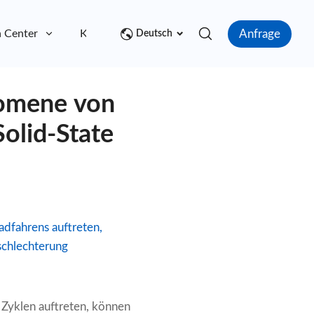
Anfrage
 Center
Kontakt
Deutsch
nomene von
Solid-State
adfahrens auftreten,
schlechterung
 Zyklen auftreten, können