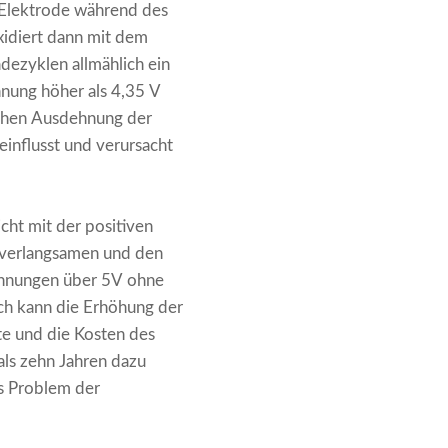
 Elektrode während des
oxidiert dann mit dem
dezyklen allmählich ein
nnung höher als 4,35 V
ichen Ausdehnung der
influsst und verursacht
icht mit der positiven
g verlangsamen und den
annungen über 5V ohne
lich kann die Erhöhung der
te und die Kosten des
als zehn Jahren dazu
as Problem der