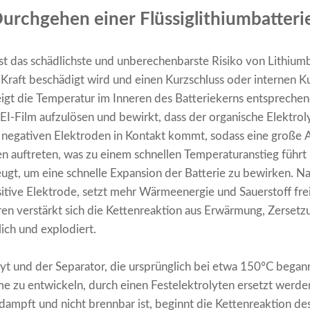
urchgehen einer Flüssiglithiumbatteri
t das schädlichste und unberechenbarste Risiko von Lithium
Kraft beschädigt wird und einen Kurzschluss oder internen K
igt die Temperatur im Inneren des Batteriekerns entsprechen
SEI-Film aufzulösen und bewirkt, dass der organische Elektrol
 negativen Elektroden in Kontakt kommt, sodass eine große 
 auftreten, was zu einem schnellen Temperaturanstieg führt
gt, um eine schnelle Expansion der Batterie zu bewirken. Nac
sitive Elektrode, setzt mehr Wärmeenergie und Sauerstoff fre
ren verstärkt sich die Kettenreaktion aus Erwärmung, Zerse
lich und explodiert.
t und der Separator, die ursprünglich bei etwa 150°C bega
zu entwickeln, durch einen Festelektrolyten ersetzt werden
ampft und nicht brennbar ist, beginnt die Kettenreaktion de