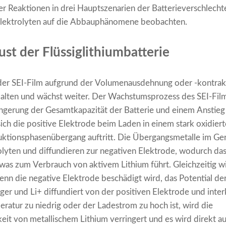
er Reaktionen in drei Hauptszenarien der Batterieverschlec
telektrolyten auf die Abbauphänomene beobachten.
ust der Flüssiglithiumbatterie
er SEI-Film aufgrund der Volumenausdehnung oder -kontrakt
alten und wächst weiter. Der Wachstumsprozess des SEI-Film
ringerung der Gesamtkapazität der Batterie und einem Anstie
ich die positive Elektrode beim Laden in einem stark oxidier
uktionsphasenübergang auftritt. Die Übergangsmetalle im Ger
trolyten und diffundieren zur negativen Elektrode, wodurch d
, was zum Verbrauch von aktivem Lithium führt. Gleichzeitig w
enn die negative Elektrode beschädigt wird, das Potential de
er und Li+ diffundiert von der positiven Elektrode und interk
atur zu niedrig oder der Ladestrom zu hoch ist, wird die
eit von metallischem Lithium verringert und es wird direkt a