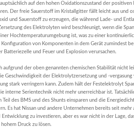
uptsächlich auf den hohen Oxidationszustand der positiven
. Der freie Sauerstoff im Kristallgitter fällt leicht aus und 
xid und Sauerstoff zu erzeugen, die während Lade- und Entla
Zersetzung des Elektrolyten wird beschleunigt, wenn die Spa
 einer Hochtemperaturumgebung ist, was zu einer kontinuierl
die Konfiguration von Komponenten in dem Gerät zumindest bee
r Batteriezelle und Feuer und Explosion verursachen.
ch aufgrund der oben genannten chemischen Stabilität nicht le
die Geschwindigkeit der Elektrolytzersetzung und -vergasun
ng stark verringern kann. Zudem hält der Festelektrolyt Sp
ie interne Serientechnik nicht mehr unerreichbar ist. Tatsäch
n Teil des BMS und des Shunts einsparen und die Energiedich
rn. Es hat Nissan und andere Unternehmen bereits seit mehr 
 Entwicklung zu investieren, aber es war nicht in der Lage, d
r hohem Druck zu lösen.