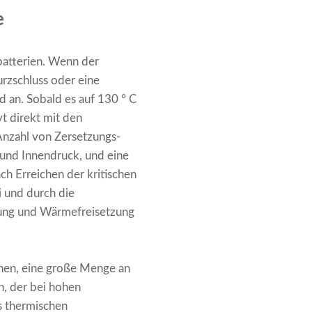
e
batterien. Wenn der
urzschluss oder eine
d an. Sobald es auf 130 ° C
yt direkt mit den
Anzahl von Zersetzungs-
 und Innendruck, und eine
h Erreichen der kritischen
i und durch die
tzung und Wärmefreisetzung
nnen, eine große Menge an
, der bei hohen
s thermischen