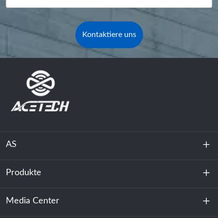
Kontaktiere uns
AS
Produkte
Über uns
Nachhaltigkeit
Media Center
Energiespeicherung