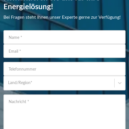
Energielösung!
Bei Fragen steht Ihnen unser Experte gerne zur Verfügung!
Name
*
Email
*
Telefonnummer
Land/Region
*
Nachricht
*