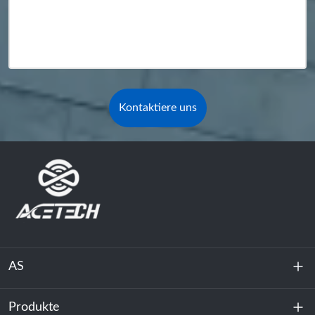
Kontaktiere uns
AS
Produkte
Über uns