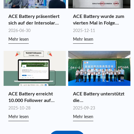
ACE Battery präsentiert
ACE Battery wurde zum
sich auf der Intersolar
vierten Mal in Folge
Europe 2026:
unter die Shenzhen Top
2026-06-30
2025-12-11
Wertschöpfung durch
100 Branchenführer
Mehr lesen
Mehr lesen
maßgeschneiderte
2025 gewählt
Energiespeicherlösunge
n dank Synergieeffekten
entlang der gesamten
Wertschöpfungskette
ACE Battery erreicht
ACE Battery unterstützt
10.000 Follower auf
die
LinkedIn!
Wohltätigkeitswanderu
2025-10-28
2025-09-23
ng „Youth Benefit and
Mehr lesen
Mehr lesen
Ignite the National
Games“