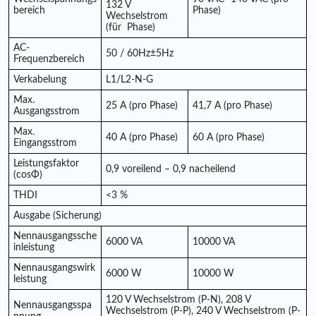
132 V
bereich
Phase)
Wechselstrom
(für
Phase)
AC-
50 / 60Hz±5Hz
Frequenzbereich
Verkabelung
L1/L2-N-G
Max.
25 A (pro Phase)
41,7 A (pro Phase)
Ausgangsstrom
Max.
40 A (pro Phase)
60 A (pro Phase)
Eingangsstrom
Leistungsfaktor
0,9 voreilend – 0,9 nacheilend
(cosΦ)
THDI
<3 %
Ausgabe (Sicherung)
Nennausgangssche
6000 VA
10000 VA
inleistung
Nennausgangswirk
6000 W
10000 W
leistung
120 V Wechselstrom (P-N), 208 V
Nennausgangsspa
Wechselstrom (P-P), 240 V Wechselstrom (P-