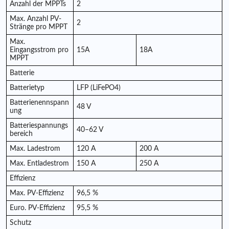
Anzahl der MPPTs
2
Max. Anzahl PV-
2
Stränge pro MPPT
Max.
Eingangsstrom pro
15A
18A
MPPT
Batterie
Batterietyp
LFP (LiFePO4)
Batterienennspann
48 V
ung
Batteriespannungs
40–62 V
bereich
Max. Ladestrom
120 A
200 A
Max. Entladestrom
150 A
250 ​​A
Effizienz
Max. PV-Effizienz
96,5 %
Euro. PV-Effizienz
95,5 %
Schutz