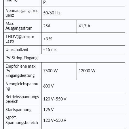
nnung
P)
Nennausgangsfreq
50/60 Hz
uenz
Max.
25A
41,7 A
Ausgangsstrom
THDV(@Lineare
<3 %
Last)
Umschaltzeit
<15 ms
PV-String-Eingang
Empfohlene max.
PV-
7500 W
12000 W
Eingangsleistung
Nenngleichspannu
600 V
ng
Betriebsspannungs
120 V–550 V
bereich
Startspannung
125 V
MPPT-
120 V–550 V
Spannungsbereich