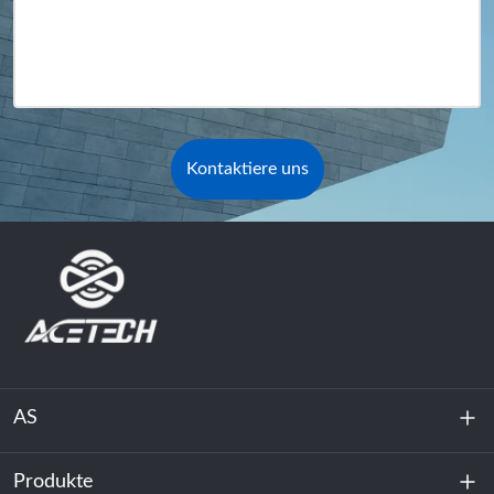
Kontaktiere uns
AS
Produkte
Über uns