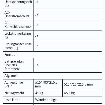
Überspannungssch
Ja
utz
AC-
Ja
Überstromschutz
AC-
Ja
Kurzschlussschutz
Leckstromerkennu
Ja
ng
Erdungsanschlusse
Ja
rkennung
Funktion
Batterieladung
über das
Ja
Stromnetz
Allgemein
Abmessungen
515*700*215,5
515*715*215,5 mm
B*H*T
mm
Nettogewicht
41 kg
46,5 kg
Installation
Wandmontage