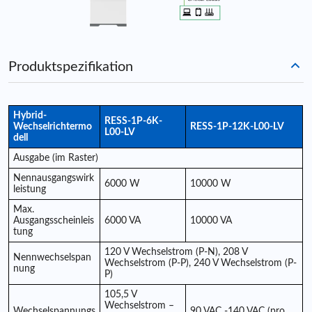
Produktspezifikation
Hybrid-
RESS-1P-6K-
Wechselrichtermo
RESS-1P-
12K
-L00-LV
L00-LV
dell
Ausgabe (im Raster)
Nennausgangswirk
6000 W
10000 W
leistung
Max.
Ausgangsscheinleis
6000 VA
10000 VA
tung
120 V Wechselstrom (P-N), 208 V
Nennwechselspan
Wechselstrom (P-P), 240 V Wechselstrom (P-
nung
P)
105,5 V
Wechselstrom –
Wechselspannungs
90 VAC -140 VAC (pro