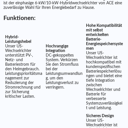
ist der einphasige 6-kW/10-kW-Hybridwechselrichter von ACE eine
zuverlässige Wahl für Ihren Energiebedarf zu Hause.
Funktionen:
Hohe Kompatibilität
mit selbst
entwickelten
Hybrid-
Batterie-
Leistungshebel
Energiespeichersyste
Unser US-
Hochrangige
men
Wechselrichter
Integration
Unser US-
unterstützt PV-,
DC-gekoppeltes
Wechselrichter ist
Netz- und
System. Verkürzen
hochkompatibel mit
Batteriestrom für
Sie den Stromfluss
kundenspezifischen
den Heimgebrauch.
bei der
Batteriespeicherlösu
Leistungsprioritätsma
Leistungsumwandlun
ngen und bietet eine
nagement zur
g, um den
tiefe Integration
Reduzierung der
Leistungsverlust zu
zwischen
Stromrechnung und
verringern.
Wechselrichter und
zur Sicherung
Batterie für
kritischer Lasten.
verbesserte
Systemzuverlässigkei
t und Leistung.
Sicheres Design
Unser US-
Wechselrichter ist