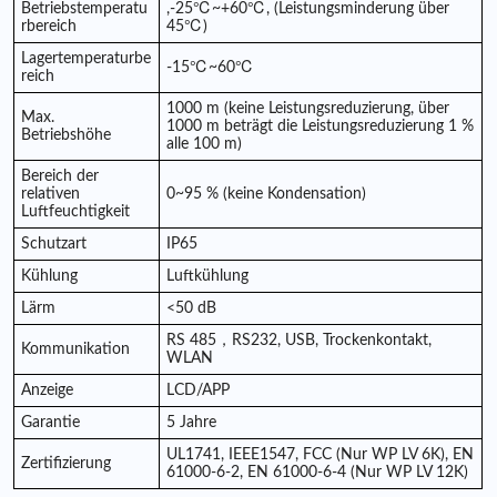
Betriebstemperatu
,-25℃~+60℃, (Leistungsminderung über
rbereich
45℃)
Lagertemperaturbe
-15℃~60℃
reich
1000 m (keine Leistungsreduzierung, über
Max.
1000 m beträgt die Leistungsreduzierung 1 %
Betriebshöhe
alle 100 m)
Bereich der
relativen
0~95 % (keine Kondensation)
Luftfeuchtigkeit
Schutzart
IP65
Kühlung
Luftkühlung
Lärm
<50 dB
RS 485
，
RS232, USB, Trockenkontakt,
Kommunikation
WLAN
Anzeige
LCD/APP
Garantie
5
Jahre
UL1741, IEEE1547,
FCC (Nur WP LV 6K), EN
Zertifizierung
61000-6-2, EN 61000-6-4 (Nur WP LV 12K)