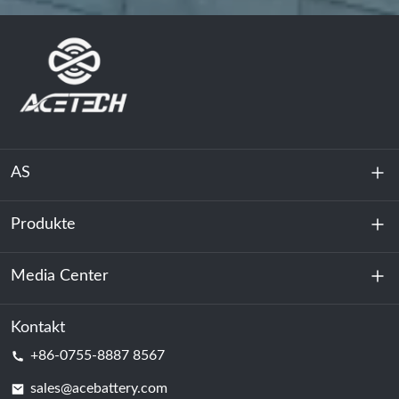
AS
Produkte
Über uns
Nachhaltigkeit
Media Center
Energiespeicherung
Rechenzentrum & Serverraum
Kontakt
Nachricht
+86-0755-8887 8567
Triebkraft
Bloggen
sales@acebattery.com