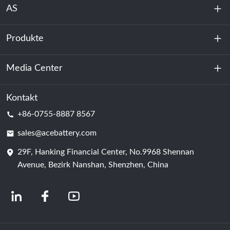
AS
Produkte
Über uns
Nachhaltigkeit
Media Center
Energiespeicherung
Rechenzentrum & Serverraum
Kontakt
Nachricht
+86-0755-8887 8567
Triebkraft
Bloggen
sales@acebattery.com
29F, Hanking Financial Center, No.9968 Shennan
Batterie
Avenue, Bezirk Nanshan, Shenzhen, China