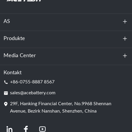
AS
Produkte
Über uns
Nachhaltigkeit
Media Center
Energiespeicherung
Rechenzentrum & Serverraum
Kontakt
Nachricht
+86-0755-8887 8567
Triebkraft
Bloggen
sales@acebattery.com
29F, Hanking Financial Center, No.9968 Shennan
Batterie
Avenue, Bezirk Nanshan, Shenzhen, China