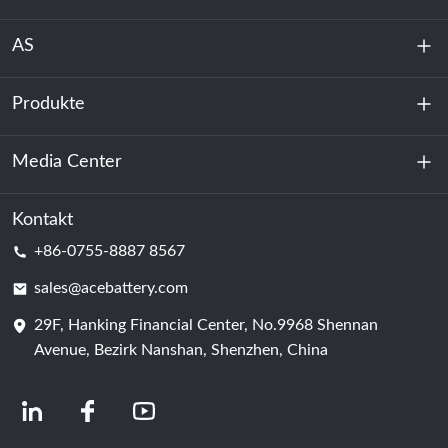
AS
Produkte
Über uns
Nachhaltigkeit
Media Center
Energiespeicherung
Rechenzentrum & Serverraum
Kontakt
Nachricht
+86-0755-8887 8567
Triebkraft
Bloggen
sales@acebattery.com
29F, Hanking Financial Center, No.9968 Shennan
Batterie
Avenue, Bezirk Nanshan, Shenzhen, China