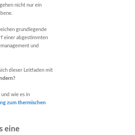
gehen nicht nur ein
ebene.
reichen grundlegende
rf einer abgestimmten
rmemanagement und
ich dieser Leitfaden mit
indern?
 und wie es in
tung zum thermischen
s eine