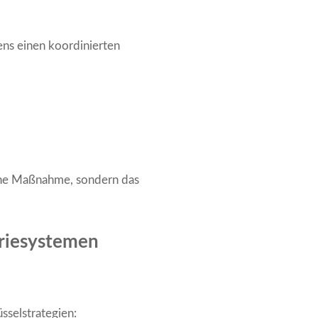
ens einen koordinierten
lne Maßnahme, sondern das
eriesystemen
sselstrategien: