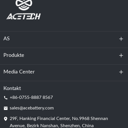
AS
Produkte
Über uns
Nachhaltigkeit
Media Center
Energiespeicherung
Rechenzentrum & Serverraum
Kontakt
Nachricht
+86-0755-8887 8567
Triebkraft
Bloggen
sales@acebattery.com
29F, Hanking Financial Center, No.9968 Shennan
Batterie
Avenue, Bezirk Nanshan, Shenzhen, China