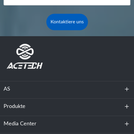
Kontaktiere uns
AS
Produkte
Über uns
Nachhaltigkeit
Media Center
Energiespeicherung