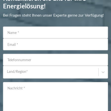
Energielösung!
Bei Fragen steht Ihnen unser Experte gerne zur Verfügung!
Name
*
Email
*
Telefonnummer
Land/Region
*
Nachricht
*