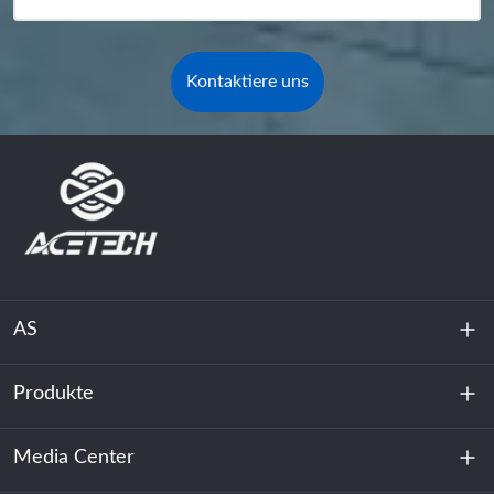
Kontaktiere uns
AS
Produkte
Über uns
Nachhaltigkeit
Media Center
Energiespeicherung