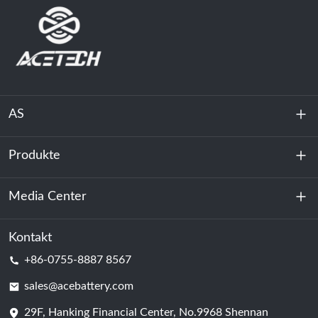
AS
Produkte
Über uns
Nachhaltigkeit
Media Center
Energiespeicherung
Rechenzentrum & Serverraum
Kontakt
Nachricht
+86-0755-8887 8567
Triebkraft
Bloggen
sales@acebattery.com
29F, Hanking Financial Center, No.9968 Shennan
Batterie