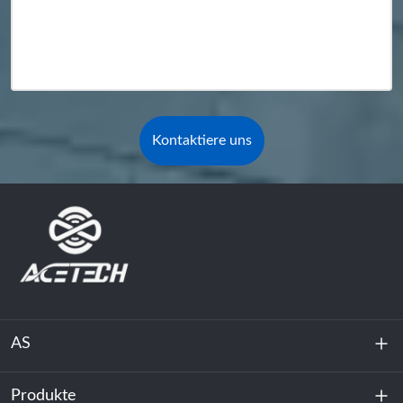
Kontaktiere uns
AS
Produkte
Über uns