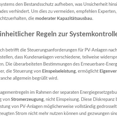
systems den Bestandsschutz aufheben, was Unsicherheit hinsi
rades verhindert. Um dies zu vermeiden, empfehlen Experten,
chtzuerhalten, die
moderater Kapazitätsausbau
.
nheitlicher Regeln zur Systemkontroll
eich betrifft die Steuerungsanforderungen für PV-Anlagen na
rstellen, dass Kundenanlagen verschiedene, teilweise widersp
ten. Die überarbeiteten Bestimmungen des Erneuerbare-Ener
zer, die Steuerung von
Einspeiseleistung
, ermöglicht
Eigenve
Branche allgemein begrüßt wird.
gementregeln im Rahmen der separaten Energiegesetzgebun
ng von
Stromerzeugung
, nicht Einspeisung. Diese Diskrepanz 
istung von PV-Anlagen möglicherweise vollständig gedrosselt
rzeugten Strom nicht mehr nutzen können und gezwungen sin