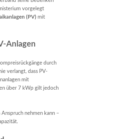
sverband seine Bedenken
nisterium vorgelegt
aikanlagen (PV)
mit
PV-Anlagen
 Strompreisrückgänge durch
ie verlangt, dass PV-
onanlagen mit
en über 7 kWp gilt jedoch
t in Anspruch nehmen kann –
pazität.