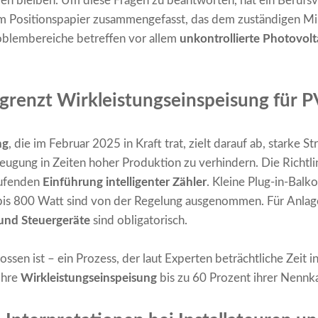
en bleiben. Um diese Fragen zu beantworten, hat ein Beruf
m Positionspapier zusammengefasst, das dem zuständigen Mi
oblembereiche betreffen vor allem
unkontrollierte Photovolt
grenzt Wirkleistungseinspeisung für 
ng
, die im Februar 2025 in Kraft trat, zielt darauf ab, starke
gung in Zeiten hoher Produktion zu verhindern. Die Richtlin
aufenden
Einführung intelligenter Zähler
. Kleine Plug-in-Balk
bis 800 Watt sind von der Regelung ausgenommen. Für Anlag
 und Steuergeräte
sind obligatorisch.
lossen ist – ein Prozess, der laut Experten beträchtliche Zei
ihre
Wirkleistungseinspeisung
bis zu 60 Prozent ihrer Nennka