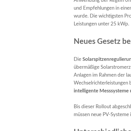
Anwendung der Regeln off
und Empfehlungen in eine
wurde. Die wichtigsten Pr
Leistungen unter 25 kWp.
Neues Gesetz be
Die
Solarspitzenregulieru
übermäßige Solarstromerzeu
Anlagen im Rahmen der l
Wechselrichterleistungen 
intelligente Messsysteme
Bis dieser Rollout abgesch
müssen neue PV-Systeme 