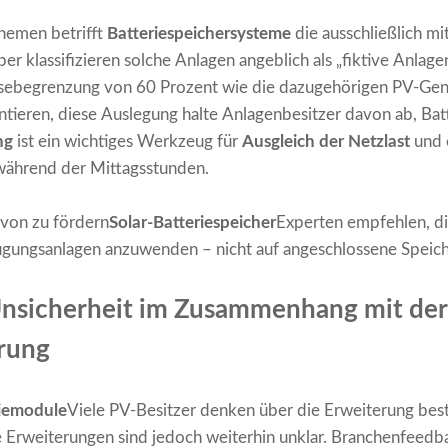
Themen betrifft
Batteriespeichersysteme
die ausschließlich mi
er klassifizieren solche Anlagen angeblich als „fiktive Anlag
isebegrenzung von 60 Prozent wie die dazugehörigen PV-Gen
tieren, diese Auslegung halte Anlagenbesitzer davon ab, Bat
ng
ist ein wichtiges Werkzeug für
Ausgleich der Netzlast
und 
ährend der Mittagsstunden.
von zu fördern
Solar-Batteriespeicher
Experten empfehlen, d
eugungsanlagen anzuwenden – nicht auf angeschlossene Speic
Unsicherheit im Zusammenhang mit der
rung
riemodule
Viele PV-Besitzer denken über die Erweiterung be
he Erweiterungen sind jedoch weiterhin unklar. Branchenfeedb