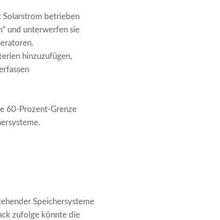
t Solarstrom betrieben
en“ und unterwerfen sie
eratoren.
terien hinzuzufügen,
erfassen
ie 60-Prozent-Grenze
hersysteme.
stehender Speichersysteme
ack zufolge könnte die