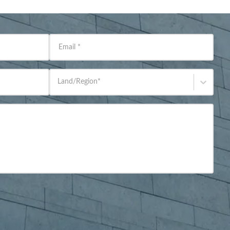
Email
*
Land/Region
*