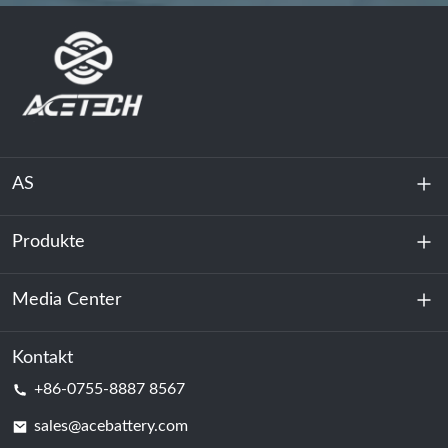
AS
Produkte
Über uns
Nachhaltigkeit
Media Center
Energiespeicherung
Rechenzentrum & Serverraum
Kontakt
Nachricht
+86-0755-8887 8567
Triebkraft
Bloggen
sales@acebattery.com