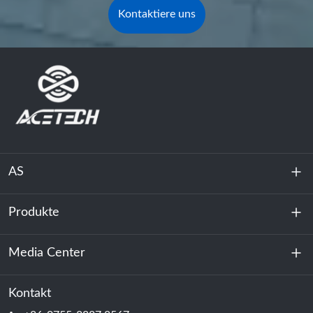
Kontaktiere uns
AS
Produkte
Über uns
Nachhaltigkeit
Media Center
Energiespeicherung
Rechenzentrum & Serverraum
Kontakt
Nachricht