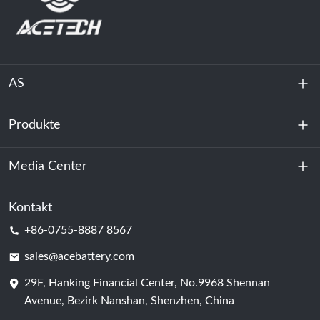
AS
Produkte
Über uns
Nachhaltigkeit
Media Center
Energiespeicherung
Rechenzentrum & Serverraum
Kontakt
Nachricht
+86-0755-8887 8567
Triebkraft
Bloggen
sales@acebattery.com
29F, Hanking Financial Center, No.9968 Shennan
Batterie
Avenue, Bezirk Nanshan, Shenzhen, China