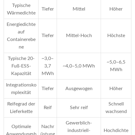
Typische
Tiefer
Mittel
Höher
Wärmedichte
Energiedichte
auf
Tiefer
Mittel-Hoch
Höchste
Containerebe
ne
Typische 20-
~3,0–
~5,0–6,5
Fuß-ESS-
3,7
~4,0–5,0 MWh
MWh
Kapazität
MWh
Integrationsko
Tiefer
Ausgewogen
Höher
mplexität
Reifegrad der
Schnell
Reif
Sehr reif
Lieferkette
wachsend
Gewerblich-
Optimale
Nachr
industriell-
Hochdichte
Anwendungsb
üstung