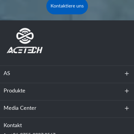
Kontaktiere uns
AS
Produkte
Über uns
Nachhaltigkeit
Media Center
Energiespeicherung
Rechenzentrum & Serverraum
Kontakt
Nachricht